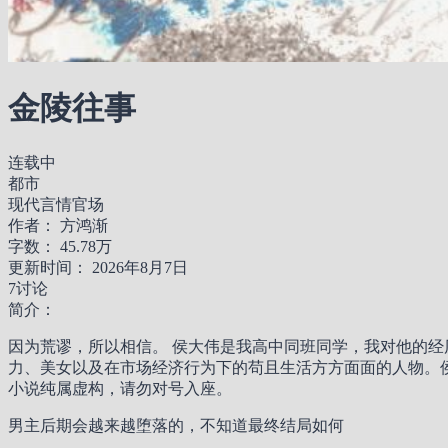
金陵往事
连载中
都市
现代
言情
官场
作者：
方鸿渐
字数：
45.78万
更新时间：
2026年8月7日
7讨论
简介：
因为荒谬，所以相信。 侯大伟是我高中同班同学，我对他的
力、美女以及在市场经济行为下的苟且生活方方面面的人物。
小说纯属虚构，请勿对号入座。
男主后期会越来越堕落的，不知道最终结局如何