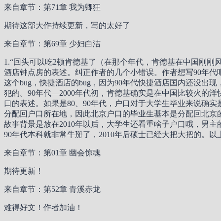
来自章节：第71章 我为卿狂
期待这部大作持续更新，写的太好了
来自章节：第69章 少妇白洁
1.“回头可以吃2顿肯德基了（在那个年代，肯德基在中国刚刚
酒店钟点房的表述。纠正作者的几个小错误。作者想写90年代吧
这个bug，快捷酒店的bug，因为90年代快捷酒店国内还没
犯的。90年代—2000年代初，肯德基确实是在中国比较火的
口的表述。如果是80、90年代，户口对于大学生毕业来说确
分配回户口所在地，因此北京户口的毕业生基本是分配回北京的
故事背景是放在2010年以后，大学生还看重啥子户口哦，男
90年代本科就非常牛掰了，2010年后硕士已经大把大把的
来自章节：第01章 幽会惊魂
期待更新！
来自章节：第52章 青溪赤龙
难得好文！作者加油！