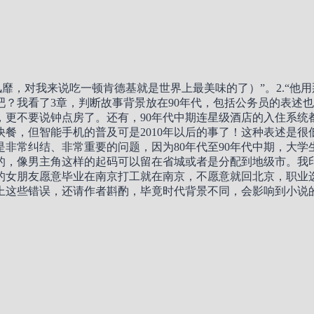
风靡，对我来说吃一顿肯德基就是世界上最美味的了）”。2.“他
？我看了3章，判断故事背景放在90年代，包括公务员的表述也
出现，更不要说钟点房了。还有，90年代中期连星级酒店的入住
洋快餐，但智能手机的普及可是2010年以后的事了！这种表述是
实是非常纠结、非常重要的问题，因为80年代至90年代中期，大
，像男主角这样的起码可以留在省城或者是分配到地级市。我印
主的女朋友愿意毕业在南京打工就在南京，不愿意就回北京，职业
。以上这些错误，还请作者斟酌，毕竟时代背景不同，会影响到小说